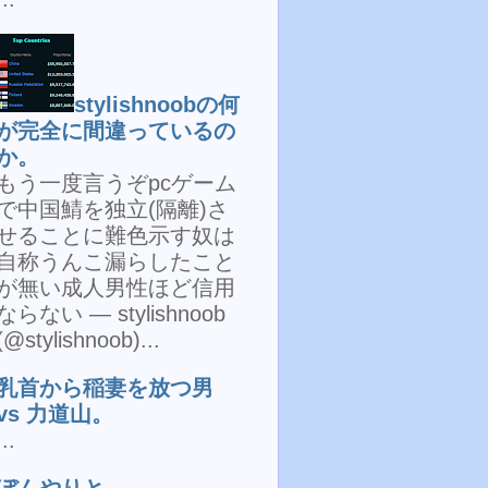
stylishnoobの何
が完全に間違っているの
か。
もう一度言うぞpcゲーム
で中国鯖を独立(隔離)さ
せることに難色示す奴は
自称うんこ漏らしたこと
が無い成人男性ほど信用
ならない — stylishnoob
(@stylishnoob)...
乳首から稲妻を放つ男
vs 力道山。
...
ぼんやりと