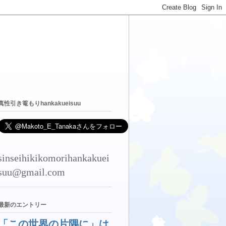
真性引き篭もりhankakueisuu
sinseihikikomorihankakuei
suu@gmail.com
最新のエントリー
「この世界の片隅に」は