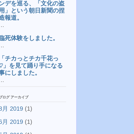
ンデを巡る、「文化の盗
用」という朝日新聞の捏
造報道。
...
臨死体験をしました。
...
「チカっとチカ千花っ
♡」を見て踊り手になる
事にしました。
...
ブログ アーカイブ
8月 2019
(1)
6月 2019
(1)