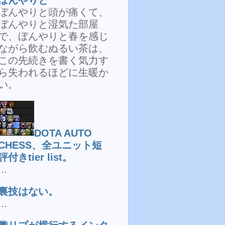
ぼんやりと頭が痛くて、
ぼんやりと湿気た部屋
で、ぼんやりと春を感じ
ながら飲むぬるい茶は、
この先続きを書く気力す
ら失われるほどに生暖か
い。
DOTA AUTO
CHESS、全ユニット短
評付きtier list。
...
裏技はない。
...