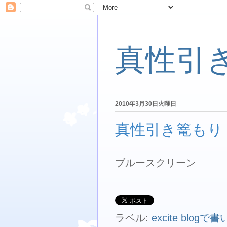
真性引
2010年3月30日火曜日
真性引き篭もり 
ブルースクリーン
ラベル:
excite blog