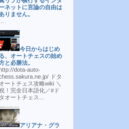
糞リプが横行するインタ
ーネットに言論の自由は
ありません。
...
今日からはじめ
る、オートチェスの始め
方と必勝法。
http://dota-auto-
chess.sakura.ne.jp/ ドタ
オートチェス攻略wiki ＼
祝！完全日本語化／#ド
タオートチェス...
アリアナ・グラ