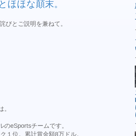
とほほな顛末。
詫びとご説明を兼ねて。
とは。
ゴルのeSportsチームです。
ンク１位。累計賞金額8万ドル。