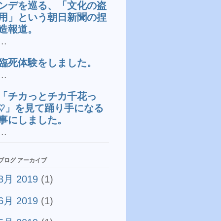
ンデを巡る、「文化の盗
用」という朝日新聞の捏
造報道。
...
臨死体験をしました。
...
「チカっとチカ千花っ
♡」を見て踊り手になる
事にしました。
...
ブログ アーカイブ
8月 2019
(1)
6月 2019
(1)