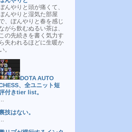
ぼんやりと頭が痛くて、
ぼんやりと湿気た部屋
で、ぼんやりと春を感じ
ながら飲むぬるい茶は、
この先続きを書く気力す
ら失われるほどに生暖か
い。
DOTA AUTO
CHESS、全ユニット短
評付きtier list。
...
裏技はない。
...