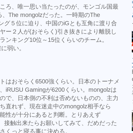
ころ、唯一思い当たったのが、モンゴル国最
、The mongolzだった。一時期のThe
ンキング５位に迫り、中国のiGとも互角に渡り合
ヤー２人が(おそらく)引き抜きにより離脱し
ランキング10位～15位くらいのチーム。
明確に弱い。
はおそらく6500強くらい。日本のトーナメ
USU Gamingが6200くらい。mongolzは
ので、日本側の不利は否めないものの、主力
直れず、現在迷走中のmongolz相手なら
能性が十分にあると判断。とりあえず
みて、接触出来たらお願いしてみて、だめだった
さくっと寝る事に決める。