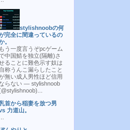
stylishnoobの何
が完全に間違っているの
か。
もう一度言うぞpcゲーム
で中国鯖を独立(隔離)さ
せることに難色示す奴は
自称うんこ漏らしたこと
が無い成人男性ほど信用
ならない — stylishnoob
(@stylishnoob)...
乳首から稲妻を放つ男
vs 力道山。
...
ぼんやりと