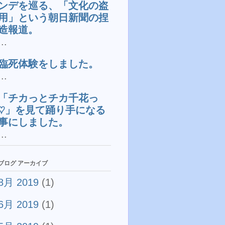
ンデを巡る、「文化の盗
用」という朝日新聞の捏
造報道。
...
臨死体験をしました。
...
「チカっとチカ千花っ
♡」を見て踊り手になる
事にしました。
...
ブログ アーカイブ
8月 2019
(1)
6月 2019
(1)