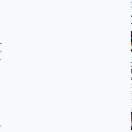
。
。
。
、
。