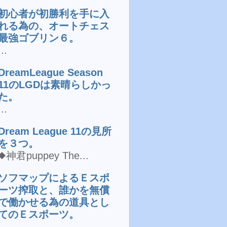
初心者が初勝利を手に入
れる為の、オートチェス
最強ゴブリン６。
...
DreamLeague Season
11のLGDは素晴らしかっ
た。
...
Dream League 11の見所
を３つ。
◆神君puppey The...
ソフマップによるＥスポ
ーツ搾取と、誰かを無償
で働かせる為の道具とし
てのＥスポーツ。
...