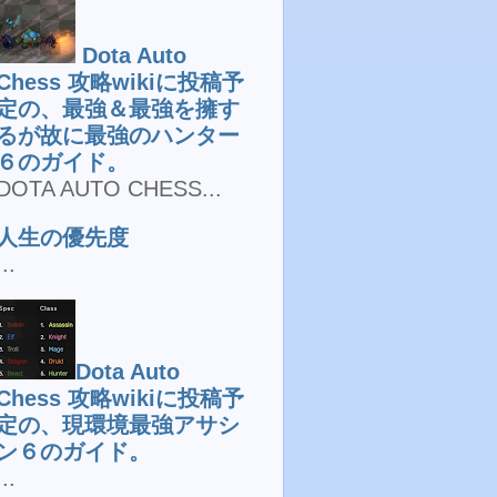
Dota Auto
Chess 攻略wikiに投稿予
定の、最強＆最強を擁す
るが故に最強のハンター
６のガイド。
DOTA AUTO CHESS...
人生の優先度
...
Dota Auto
Chess 攻略wikiに投稿予
定の、現環境最強アサシ
ン６のガイド。
...