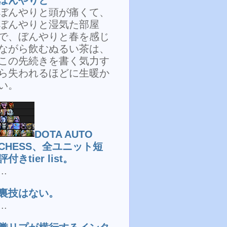
ぼんやりと頭が痛くて、
ぼんやりと湿気た部屋
で、ぼんやりと春を感じ
ながら飲むぬるい茶は、
この先続きを書く気力す
ら失われるほどに生暖か
い。
DOTA AUTO
CHESS、全ユニット短
評付きtier list。
...
裏技はない。
...