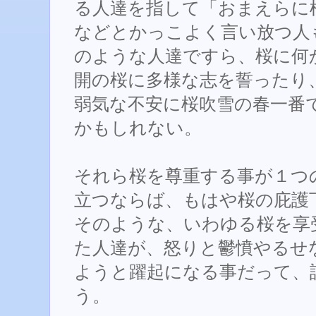
る人達を指して「おまえらに
などとかっこよく言い放つ人
のような人達ですら、桜に何
開の桜に多様な志を誓ったり
弱気な不安に桜吹雪の春一番
かもしれない。
それら桜を尊重する事が１つ
立つならば、もはや桜の庇護
そのような、いわゆる桜を享
た人達が、怒りと鬱憤やるせ
ようと躍起になる事だって、
う。