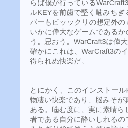
らば僕が行っているWarCra
ルKEYを前歯で堅く噛みち
パーもビッックリの想定外のもの
いかに偉大なゲームであるか
う。思おう。WarCraft3は
確かにこれは、WarCraft3
得られぬ快楽だ。
とにかく、このインストール
物凄い快楽であり、脳みそが
ある。噛む度に、実に素晴ら
者である自分に酔いしれるの