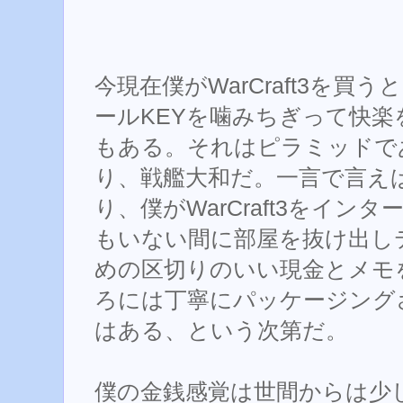
今現在僕がWarCraft3を
ールKEYを噛みちぎって快
もある。それはピラミッドで
り、戦艦大和だ。一言で言え
り、僕がWarCraft3をイ
もいない間に部屋を抜け出し
めの区切りのいい現金とメモ
ろには丁寧にパッケージングされ
はある、という次第だ。
僕の金銭感覚は世間からは少