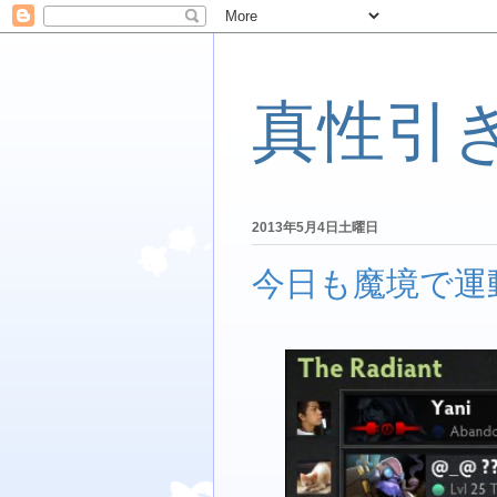
真性引
2013年5月4日土曜日
今日も魔境で運