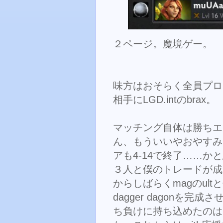
２ページ。魔境ゲー。
味方はおそらく全員プロ。mi
相手にLGD.intのbrax。
マッチング自体は勝ちエ
ん、もういいやおやすみ
アも4-14で終了……かと
３人と僕のトレードが成
からしばらくmagのultと
dagger dagonを完
ち負けに持ち込めたのは