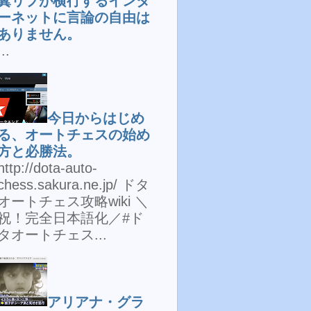
糞リプが横行するインタ
ーネットに言論の自由は
ありません。
...
今日からはじめ
る、オートチェスの始め
方と必勝法。
http://dota-auto-
chess.sakura.ne.jp/ ドタ
オートチェス攻略wiki ＼
祝！完全日本語化／#ド
タオートチェス...
アリアナ・グラ