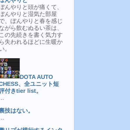
ぼんやりと頭が痛くて、
ぼんやりと湿気た部屋
で、ぼんやりと春を感じ
ながら飲むぬるい茶は、
この先続きを書く気力す
ら失われるほどに生暖か
い。
DOTA AUTO
CHESS、全ユニット短
評付きtier list。
...
裏技はない。
...