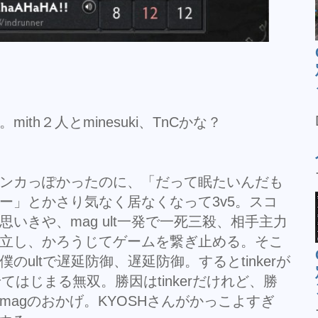
th２人とminesuki、TnCかな？
ンカっぽかったのに、「だって眠たいんだも
ー」とかさり気なく居なくなって3v5。スコ
思いきや、mag ult一発で一死三殺、相手主力
立し、かろうじてゲームを繋ぎ止める。そこ
僕のultで遅延防御、遅延防御。するとtinkerが
成させてはじまる無双。勝因はtinkerだけれど、勝
magのおかげ。KYOSHさんがかっこよすぎ