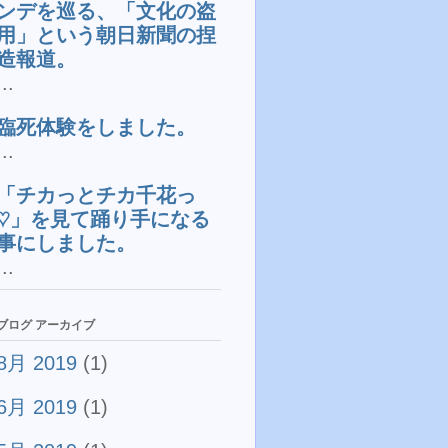
ンデを巡る、「文化の盗
用」という朝日新聞の捏
造報道。
...
臨死体験をしました。
...
「チカっとチカ千花っ
♡」を見て踊り手になる
事にしました。
...
ブログ アーカイブ
8月 2019
(1)
6月 2019
(1)