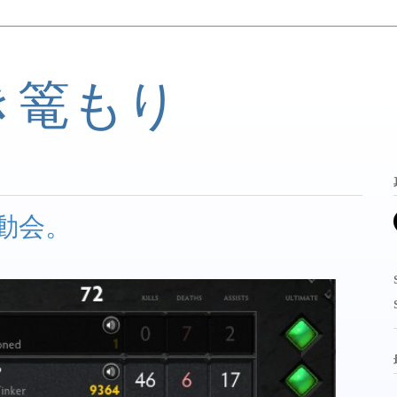
き篭もり
動会。