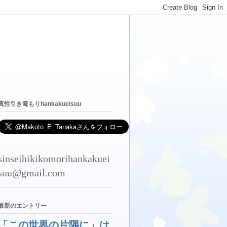
真性引き篭もりhankakueisuu
sinseihikikomorihankakuei
suu@gmail.com
最新のエントリー
「この世界の片隅に」は