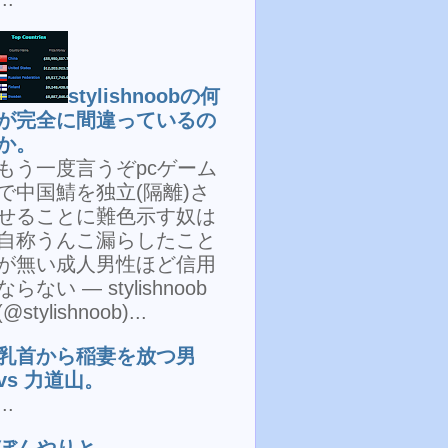
stylishnoobの何
が完全に間違っているの
か。
もう一度言うぞpcゲーム
で中国鯖を独立(隔離)さ
せることに難色示す奴は
自称うんこ漏らしたこと
が無い成人男性ほど信用
ならない — stylishnoob
(@stylishnoob)...
乳首から稲妻を放つ男
vs 力道山。
...
ぼんやりと