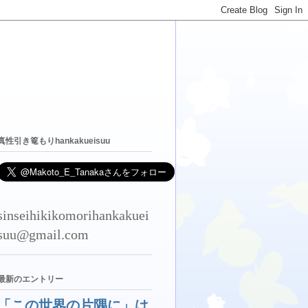
真性引き篭もりhankakueisuu
sinseihikikomorihankakuei
suu@gmail.com
最新のエントリー
「この世界の片隅に」は