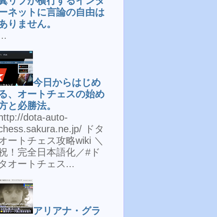
糞リプが横行するインタ
ーネットに言論の自由は
ありません。
...
今日からはじめ
る、オートチェスの始め
方と必勝法。
http://dota-auto-
chess.sakura.ne.jp/ ドタ
オートチェス攻略wiki ＼
祝！完全日本語化／#ド
タオートチェス...
アリアナ・グラ