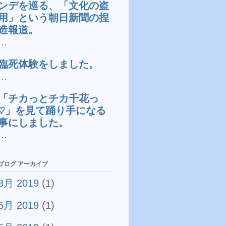
ンデを巡る、「文化の盗
用」という朝日新聞の捏
造報道。
...
臨死体験をしました。
...
「チカっとチカ千花っ
♡」を見て踊り手になる
事にしました。
...
ブログ アーカイブ
8月 2019
(1)
6月 2019
(1)