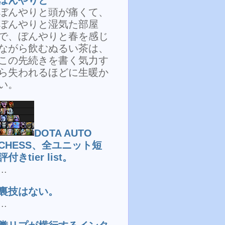
ぼんやりと頭が痛くて、
ぼんやりと湿気た部屋
で、ぼんやりと春を感じ
ながら飲むぬるい茶は、
この先続きを書く気力す
ら失われるほどに生暖か
い。
DOTA AUTO
CHESS、全ユニット短
評付きtier list。
...
裏技はない。
...