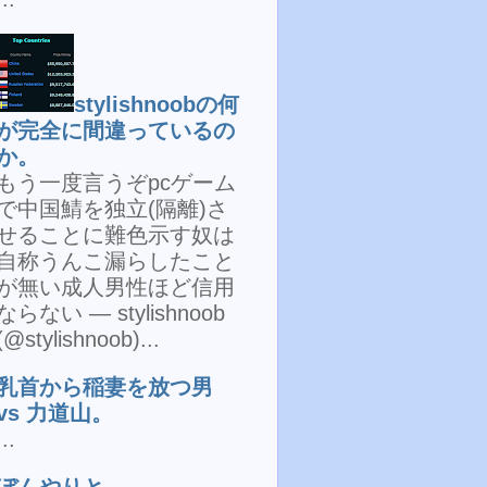
stylishnoobの何
が完全に間違っているの
か。
もう一度言うぞpcゲーム
で中国鯖を独立(隔離)さ
せることに難色示す奴は
自称うんこ漏らしたこと
が無い成人男性ほど信用
ならない — stylishnoob
(@stylishnoob)...
乳首から稲妻を放つ男
vs 力道山。
...
ぼんやりと