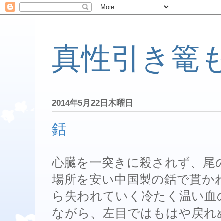
真性引き篭
2014年5月22日木曜日
銛
心臓を一突きに殺されず、尾
場所を安い中国製の銛で貫か
ら失われていく冷たく温い血
ながら、左目ではもはや戻れ