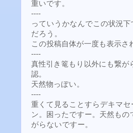
重いです。
----
っていうかなんでこの状況下
だろう。
この投稿自体が一度も表示さ
----
真性引き篭もり以外にも繋が
認。
天然物っぽい。
----
重くて見ることすらデキマセ
ン。困ったですー。天然もの
がらないですー。