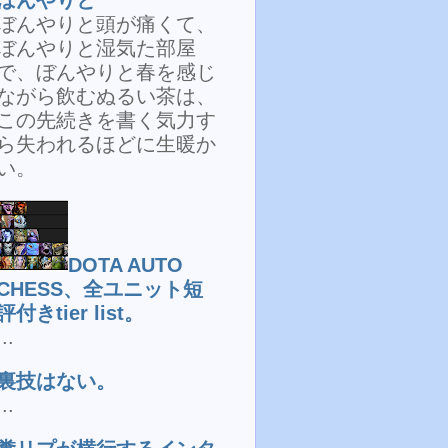
ぼんやりと頭が痛くて、
ぼんやりと湿気た部屋
で、ぼんやりと春を感じ
ながら飲むぬるい茶は、
この先続きを書く気力す
ら失われるほどに生暖か
い。
DOTA AUTO
CHESS、全ユニット短
評付きtier list。
...
裏技はない。
...