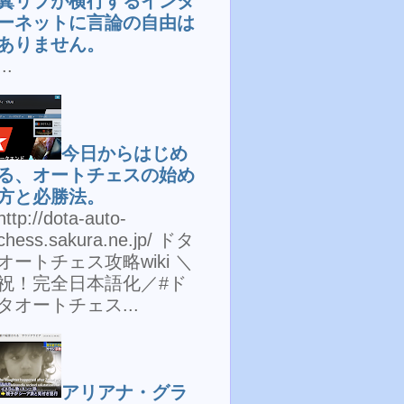
糞リプが横行するインタ
ーネットに言論の自由は
ありません。
...
今日からはじめ
る、オートチェスの始め
方と必勝法。
http://dota-auto-
chess.sakura.ne.jp/ ドタ
オートチェス攻略wiki ＼
祝！完全日本語化／#ド
タオートチェス...
アリアナ・グラ