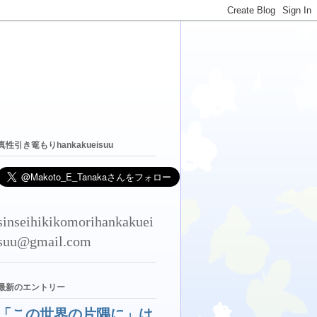
真性引き篭もりhankakueisuu
sinseihikikomorihankakuei
suu@gmail.com
最新のエントリー
「この世界の片隅に」は