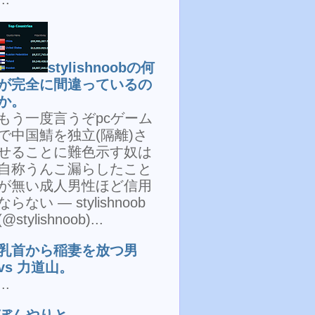
stylishnoobの何
が完全に間違っているの
か。
もう一度言うぞpcゲーム
で中国鯖を独立(隔離)さ
せることに難色示す奴は
自称うんこ漏らしたこと
が無い成人男性ほど信用
ならない — stylishnoob
(@stylishnoob)...
乳首から稲妻を放つ男
vs 力道山。
...
ぼんやりと