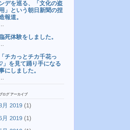
ンデを巡る、「文化の盗
用」という朝日新聞の捏
造報道。
...
臨死体験をしました。
...
「チカっとチカ千花っ
♡」を見て踊り手になる
事にしました。
...
ブログ アーカイブ
8月 2019
(1)
6月 2019
(1)