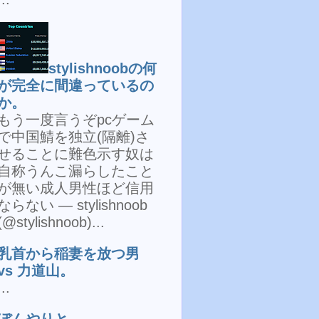
stylishnoobの何
が完全に間違っているの
か。
もう一度言うぞpcゲーム
で中国鯖を独立(隔離)さ
せることに難色示す奴は
自称うんこ漏らしたこと
が無い成人男性ほど信用
ならない — stylishnoob
(@stylishnoob)...
乳首から稲妻を放つ男
vs 力道山。
...
ぼんやりと