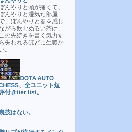
ぼんやりと頭が痛くて、
ぼんやりと湿気た部屋
で、ぼんやりと春を感じ
ながら飲むぬるい茶は、
この先続きを書く気力す
ら失われるほどに生暖か
い。
DOTA AUTO
CHESS、全ユニット短
評付きtier list。
...
裏技はない。
...