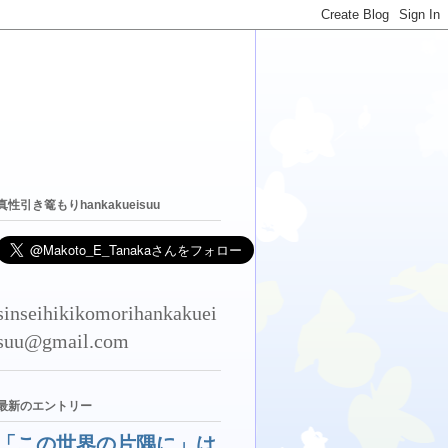
真性引き篭もりhankakueisuu
sinseihikikomorihankakuei
suu@gmail.com
最新のエントリー
「この世界の片隅に」は