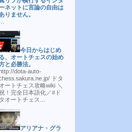
糞リプが横行するインタ
ーネットに言論の自由は
ありません。
...
今日からはじめ
る、オートチェスの始め
方と必勝法。
http://dota-auto-
chess.sakura.ne.jp/ ドタ
オートチェス攻略wiki ＼
祝！完全日本語化／#ド
タオートチェス...
アリアナ・グラ