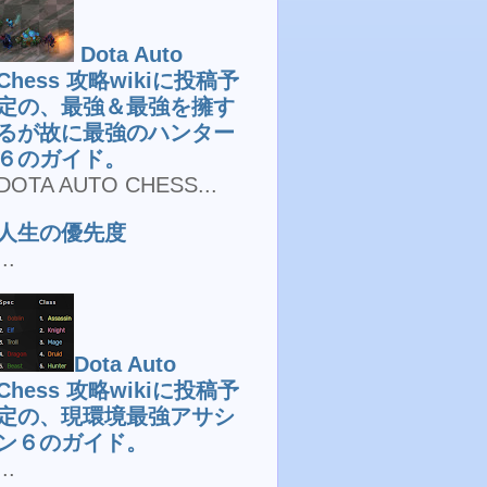
Dota Auto
Chess 攻略wikiに投稿予
定の、最強＆最強を擁す
るが故に最強のハンター
６のガイド。
DOTA AUTO CHESS...
人生の優先度
...
Dota Auto
Chess 攻略wikiに投稿予
定の、現環境最強アサシ
ン６のガイド。
...