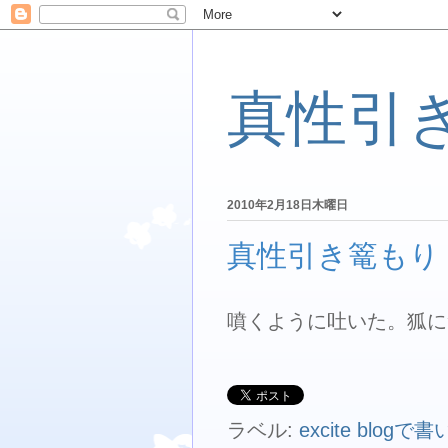
真性引
2010年2月18日木曜日
真性引き篭もり 
噴くように吐いた。狐に
ラベル:
excite blog