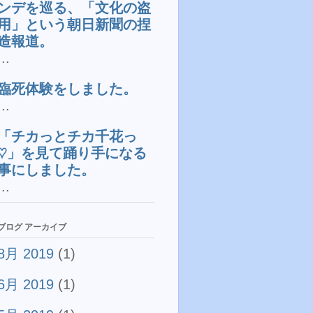
ンデを巡る、「文化の盗
用」という朝日新聞の捏
造報道。
...
臨死体験をしました。
...
「チカっとチカ千花っ
♡」を見て踊り手になる
事にしました。
...
ブログ アーカイブ
8月 2019
(1)
6月 2019
(1)