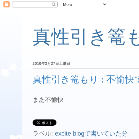
真性引き篭
2010年3月27日土曜日
真性引き篭もり : 不愉
まあ不愉快
ラベル:
excite blogで書いていた分