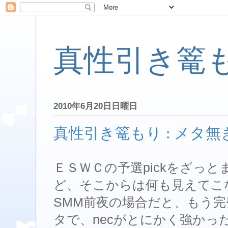
真性引き篭
2010年6月20日日曜日
真性引き篭もり : メタ
ＥＳＷＣの予選pickをざっ
ど、そこからは何も見えてこ
SMM前夜の場合だと、もう完璧な
タで、necがとにかく強かった