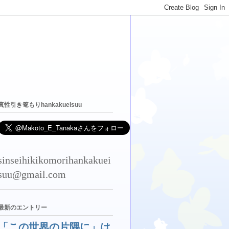
真性引き篭もりhankakueisuu
sinseihikikomorihankakuei
suu@gmail.com
最新のエントリー
「この世界の片隅に」は