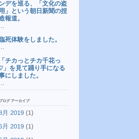
ンデを巡る、「文化の盗
用」という朝日新聞の捏
造報道。
...
臨死体験をしました。
...
「チカっとチカ千花っ
♡」を見て踊り手になる
事にしました。
...
ブログ アーカイブ
8月 2019
(1)
6月 2019
(1)