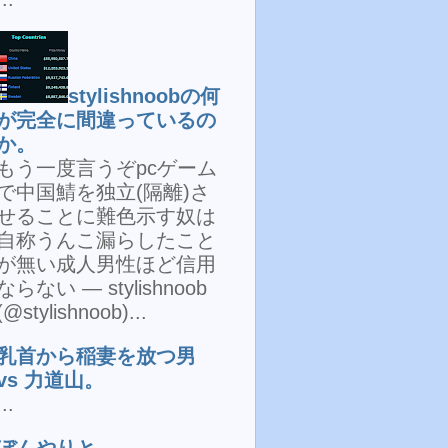
stylishnoobの何
が完全に間違っているの
か。
もう一度言うぞpcゲーム
で中国鯖を独立(隔離)さ
せることに難色示す奴は
自称うんこ漏らしたこと
が無い成人男性ほど信用
ならない — stylishnoob
(@stylishnoob)...
乳首から稲妻を放つ男
vs 力道山。
...
ぼんやりと