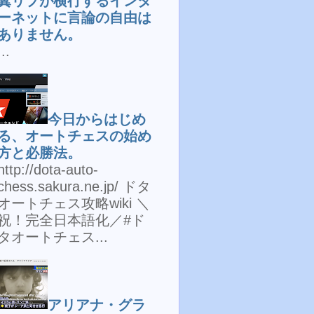
糞リプが横行するインタ
ーネットに言論の自由は
ありません。
...
今日からはじめ
る、オートチェスの始め
方と必勝法。
http://dota-auto-
chess.sakura.ne.jp/ ドタ
オートチェス攻略wiki ＼
祝！完全日本語化／#ド
タオートチェス...
アリアナ・グラ