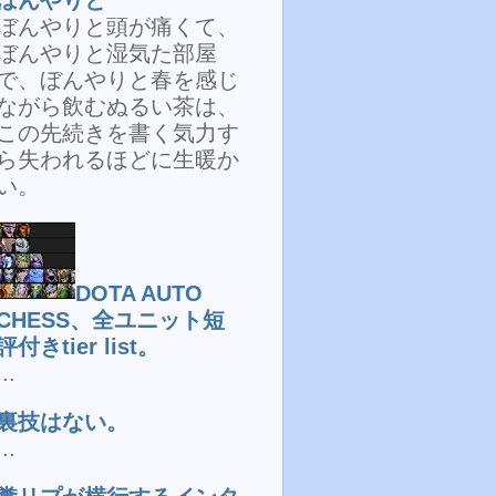
ぼんやりと頭が痛くて、
ぼんやりと湿気た部屋
で、ぼんやりと春を感じ
ながら飲むぬるい茶は、
この先続きを書く気力す
ら失われるほどに生暖か
い。
DOTA AUTO
CHESS、全ユニット短
評付きtier list。
...
裏技はない。
...