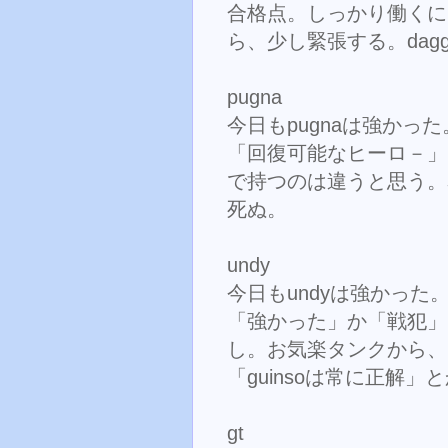
合格点。しっかり働くに
ら、少し緊張する。dag
pugna
今日もpugnaは強かった
「回復可能なヒーロ－」でs
で持つのは違うと思う。sou
死ぬ。
undy
今日もundyは強かっ
「強かった」か「戦犯」
し。お気楽タンクから、r
「guinsoは常に正解
gt