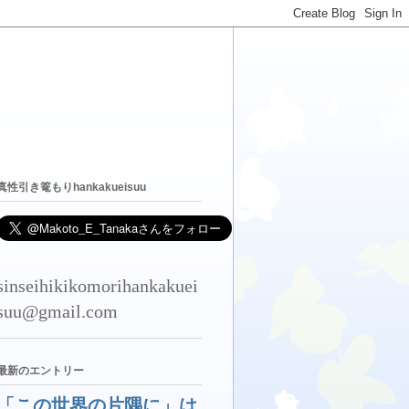
真性引き篭もりhankakueisuu
sinseihikikomorihankakuei
suu@gmail.com
最新のエントリー
「この世界の片隅に」は