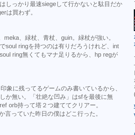
はしっかり最速siegeして行かないと駄目だか
gerは買わず。
。meka、緑杖、青杖、guin。緑杖が強い。
oul ringを持つのは有りだろうけれど、int
l ring無くてもマナ足りるから、hp regが
た。印象に残ってるゲームのみ書いているから、
しか無い。「壮絶な凹み」はsfを最後に無
ef orb持って塔２つ建ててクリアー。
」とか言っていた昨日の僕はどこ行った。