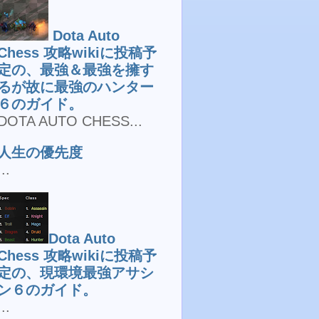
Dota Auto
Chess 攻略wikiに投稿予
定の、最強＆最強を擁す
るが故に最強のハンター
６のガイド。
DOTA AUTO CHESS...
人生の優先度
...
Dota Auto
Chess 攻略wikiに投稿予
定の、現環境最強アサシ
ン６のガイド。
...