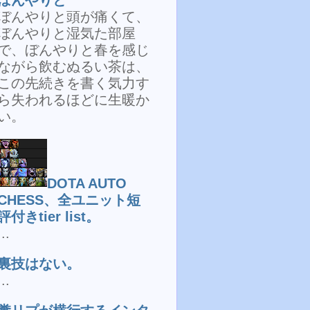
ぼんやりと頭が痛くて、
ぼんやりと湿気た部屋
で、ぼんやりと春を感じ
ながら飲むぬるい茶は、
この先続きを書く気力す
ら失われるほどに生暖か
い。
DOTA AUTO
CHESS、全ユニット短
評付きtier list。
...
裏技はない。
...