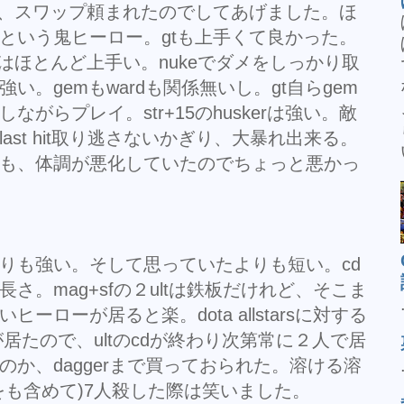
ら、スワップ頼まれたのでしてあげました。ほ
erという鬼ヒーロー。gtも上手くて良かった。
はほとんど上手い。nukeでダメをしっかり取
い。gemもwardも関係無いし。gt自らgem
がらプレイ。str+15のhuskerは強い。敵
ast hit取り逃さないかぎり、大暴れ出来る。
も、体調が悪化していたのでちょっと悪かっ
りも強い。そして思っていたよりも短い。cd
さ。mag+sfの２ultは鉄板だけれど、そこま
ーローが居ると楽。dota allstarsに対する
居たので、ultのcdが終わり次第常に２人で居
か、daggerまで買っておられた。溶ける溶
をも含めて)7人殺した際は笑いました。