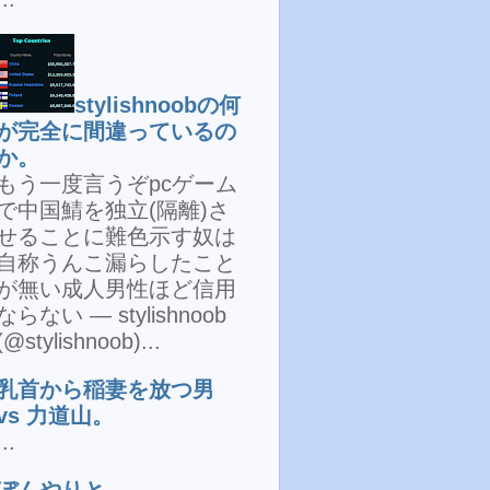
stylishnoobの何
が完全に間違っているの
か。
もう一度言うぞpcゲーム
で中国鯖を独立(隔離)さ
せることに難色示す奴は
自称うんこ漏らしたこと
が無い成人男性ほど信用
ならない — stylishnoob
(@stylishnoob)...
乳首から稲妻を放つ男
vs 力道山。
...
ぼんやりと