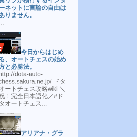
糞リプが横行するインタ
ーネットに言論の自由は
ありません。
...
今日からはじめ
る、オートチェスの始め
方と必勝法。
http://dota-auto-
chess.sakura.ne.jp/ ドタ
オートチェス攻略wiki ＼
祝！完全日本語化／#ド
タオートチェス...
アリアナ・グラ