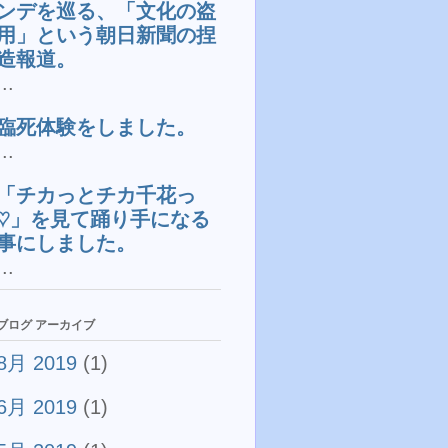
ンデを巡る、「文化の盗
用」という朝日新聞の捏
造報道。
...
臨死体験をしました。
...
「チカっとチカ千花っ
♡」を見て踊り手になる
事にしました。
...
ブログ アーカイブ
8月 2019
(1)
6月 2019
(1)