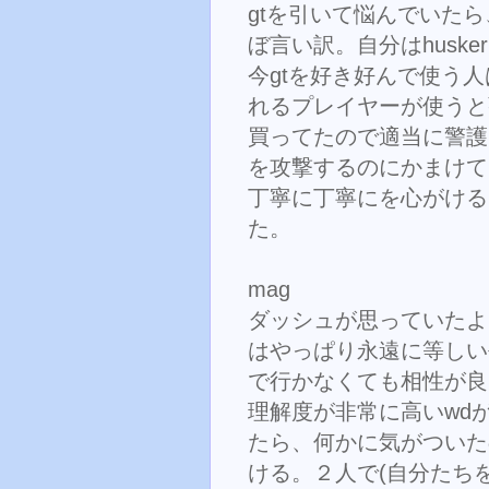
gtを引いて悩んでいた
ぼ言い訳。自分はhusk
今gtを好き好んで使う人
れるプレイヤーが使うと強
買ってたので適当に警護しな
を攻撃するのにかまけてl
丁寧に丁寧にを心がける
た。
mag
ダッシュが思っていたよ
はやっぱり永遠に等しい長
で行かなくても相性が良いヒ
理解度が非常に高いwdが
たら、何かに気がついたの
ける。２人で(自分たち