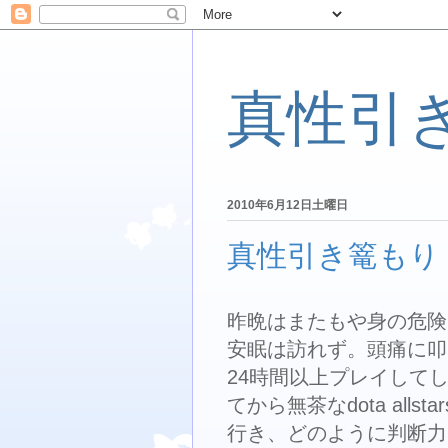
真性引
2010年6月12日土曜日
真性引き篭もり 
昨晩はまたもや身の危険
安眠は訪れず。頭痛に叩
24時間以上プレイして
てから無茶なdota al
行き、どのように判断力