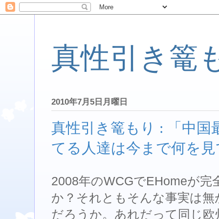
真性引き篭
2010年7月5日月曜日
真性引き篭もり : 「中
てる人達は今まで何を見
2008年のWCGでEHome
か？それともそんな事実は無
だろうか。あれだって同じ欧