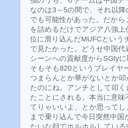
強のうち、６チームは中国チ
なのは3～5の間で、それ以
でも可能性があった。だから
を詰めるだけでアジア八強上
位に滑り込んだMUFCとい
で見たかった。どうせ中国代
シーンへの貢献度からSGty
そもそも820というプレイヤ
つまらんとか華がないとか叩
たのにね。アンチとして叩く
たことにされる。本当に意味不明
てりゃいいよ、とか思ってし
まで乗り込んで今日突然中国
たいな顔でホルホルしている