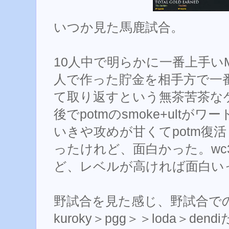
いつか見た馬鹿試合。
10人中で明らかに一番上手いM5
人で作った貯金を相手方で一番
て取り返すという無茶苦茶な
後でpotmのsmoke+ult
いきや攻めが甘くてpotm復
ったけれど、面白かった。wc
ど、レベルが高ければ面白い
野試合を見た感じ、野試合で
kuroky＞pgg＞＞loda＞de