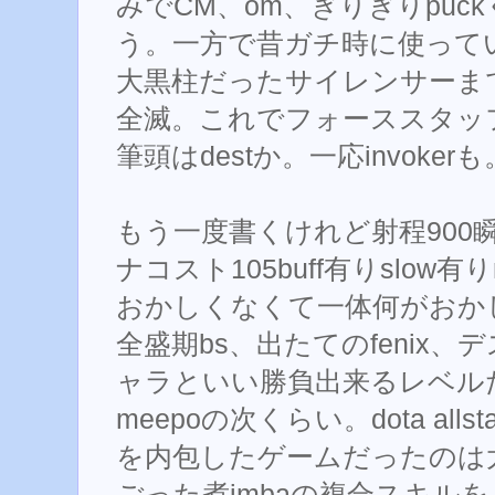
みでCM、om、ぎりぎりpu
う。一方で昔ガチ時に使っていたhe
大黒柱だったサイレンサーまで
全滅。これでフォーススタッ
筆頭はdestか。一応invokerも
もう一度書くけれど射程900瞬間
ナコスト105buff有りslow有
おかしくなくて一体何がおかし
全盛期bs、出たてのfenix、
ャラといい勝負出来るレベルだ
meepoの次くらい。dota al
を内包したゲームだったのは
ごった煮imbaの複合スキル