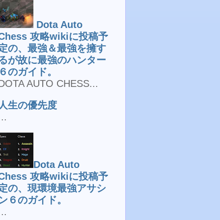
Dota Auto
Chess 攻略wikiに投稿予
定の、最強＆最強を擁す
るが故に最強のハンター
６のガイド。
DOTA AUTO CHESS...
人生の優先度
...
Dota Auto
Chess 攻略wikiに投稿予
定の、現環境最強アサシ
ン６のガイド。
...