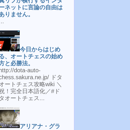
糞リプが横行するインタ
ーネットに言論の自由は
ありません。
...
今日からはじめ
る、オートチェスの始め
方と必勝法。
http://dota-auto-
chess.sakura.ne.jp/ ドタ
オートチェス攻略wiki ＼
祝！完全日本語化／#ド
タオートチェス...
アリアナ・グラ