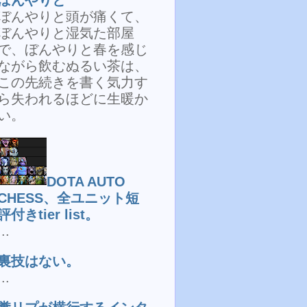
ぼんやりと頭が痛くて、
ぼんやりと湿気た部屋
で、ぼんやりと春を感じ
ながら飲むぬるい茶は、
この先続きを書く気力す
ら失われるほどに生暖か
い。
DOTA AUTO
CHESS、全ユニット短
評付きtier list。
...
裏技はない。
...