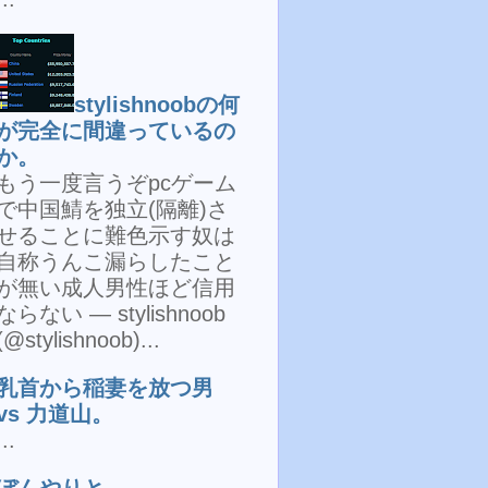
stylishnoobの何
が完全に間違っているの
か。
もう一度言うぞpcゲーム
で中国鯖を独立(隔離)さ
せることに難色示す奴は
自称うんこ漏らしたこと
が無い成人男性ほど信用
ならない — stylishnoob
(@stylishnoob)...
乳首から稲妻を放つ男
vs 力道山。
...
ぼんやりと