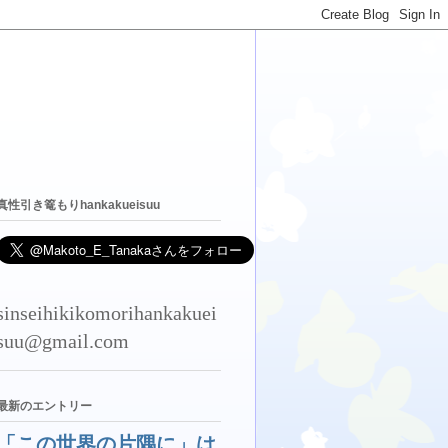
真性引き篭もりhankakueisuu
sinseihikikomorihankakuei
suu@gmail.com
最新のエントリー
「この世界の片隅に」は