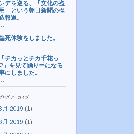
ンデを巡る、「文化の盗
用」という朝日新聞の捏
造報道。
...
臨死体験をしました。
...
「チカっとチカ千花っ
♡」を見て踊り手になる
事にしました。
...
ブログ アーカイブ
8月 2019
(1)
6月 2019
(1)