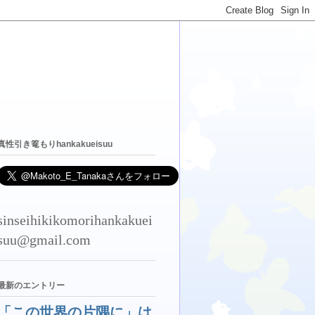
真性引き篭もりhankakueisuu
sinseihikikomorihankakuei
suu@gmail.com
最新のエントリー
「この世界の片隅に」は