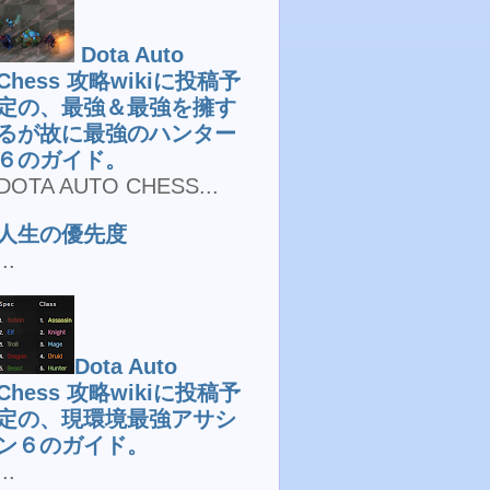
Dota Auto
Chess 攻略wikiに投稿予
定の、最強＆最強を擁す
るが故に最強のハンター
６のガイド。
DOTA AUTO CHESS...
人生の優先度
...
Dota Auto
Chess 攻略wikiに投稿予
定の、現環境最強アサシ
ン６のガイド。
...