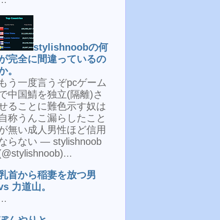
stylishnoobの何
が完全に間違っているの
か。
もう一度言うぞpcゲーム
で中国鯖を独立(隔離)さ
せることに難色示す奴は
自称うんこ漏らしたこと
が無い成人男性ほど信用
ならない — stylishnoob
(@stylishnoob)...
乳首から稲妻を放つ男
vs 力道山。
...
ぼんやりと