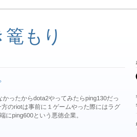
き篭もり
業。
なかったからdota2やってみたらping130だっ
。一方のriotは事前に１ゲームやった際にはラグ
にping600という悪徳企業。