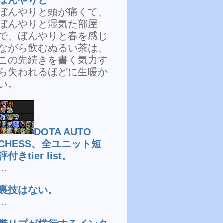
ぼんやりと頭が痛くて、
ぼんやりと湿気た部屋
で、ぼんやりと春を感じ
ながら飲むぬるい茶は、
この先続きを書く気力す
ら失われるほどに生暖か
い。
DOTA AUTO
CHESS、全ユニット短
評付きtier list。
...
裏技はない。
...