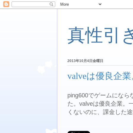
真性引
2013年10月4日金曜日
valveは優良企
ping600でゲームになら
た。valveは優良企業
くないのに、課金した途端