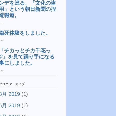
ンデを巡る、「文化の盗
用」という朝日新聞の捏
造報道。
...
臨死体験をしました。
...
「チカっとチカ千花っ
♡」を見て踊り手になる
事にしました。
...
ブログ アーカイブ
8月 2019
(1)
6月 2019
(1)