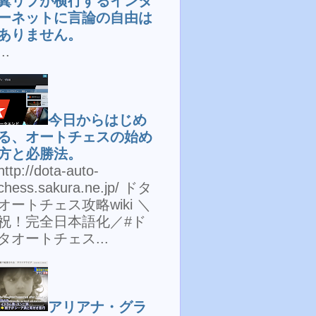
糞リプが横行するインタ
ーネットに言論の自由は
ありません。
...
今日からはじめ
る、オートチェスの始め
方と必勝法。
http://dota-auto-
chess.sakura.ne.jp/ ドタ
オートチェス攻略wiki ＼
祝！完全日本語化／#ド
タオートチェス...
アリアナ・グラ