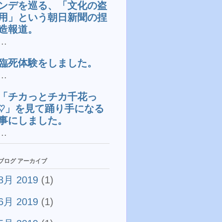
ンデを巡る、「文化の盗
用」という朝日新聞の捏
造報道。
...
臨死体験をしました。
...
「チカっとチカ千花っ
♡」を見て踊り手になる
事にしました。
...
ブログ アーカイブ
8月 2019
(1)
6月 2019
(1)