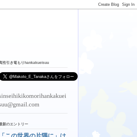
真性引き篭もりhankakueisuu
sinseihikikomorihankakuei
suu@gmail.com
最新のエントリー
「この世界の片隅に」は