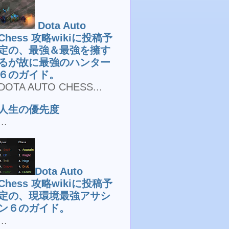
Dota Auto
Chess 攻略wikiに投稿予
定の、最強＆最強を擁す
るが故に最強のハンター
６のガイド。
DOTA AUTO CHESS...
人生の優先度
...
Dota Auto
Chess 攻略wikiに投稿予
定の、現環境最強アサシ
ン６のガイド。
...