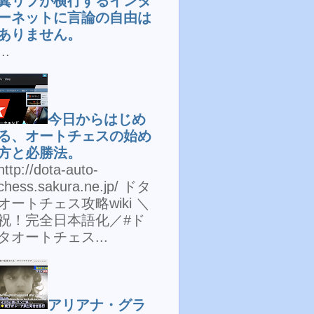
糞リプが横行するインタ
ーネットに言論の自由は
ありません。
...
今日からはじめ
る、オートチェスの始め
方と必勝法。
http://dota-auto-
chess.sakura.ne.jp/ ドタ
オートチェス攻略wiki ＼
祝！完全日本語化／#ド
タオートチェス...
アリアナ・グラ