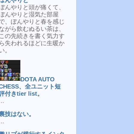
ぼんやりと頭が痛くて、
ぼんやりと湿気た部屋
で、ぼんやりと春を感じ
ながら飲むぬるい茶は、
この先続きを書く気力す
ら失われるほどに生暖か
い。
DOTA AUTO
CHESS、全ユニット短
評付きtier list。
...
裏技はない。
...