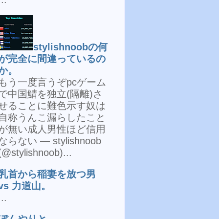
stylishnoobの何
が完全に間違っているの
か。
もう一度言うぞpcゲーム
で中国鯖を独立(隔離)さ
せることに難色示す奴は
自称うんこ漏らしたこと
が無い成人男性ほど信用
ならない — stylishnoob
(@stylishnoob)...
乳首から稲妻を放つ男
vs 力道山。
...
ぼんやりと