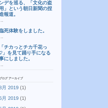
ンデを巡る、「文化の盗
用」という朝日新聞の捏
造報道。
...
臨死体験をしました。
...
「チカっとチカ千花っ
♡」を見て踊り手になる
事にしました。
...
ブログ アーカイブ
8月 2019
(1)
6月 2019
(1)