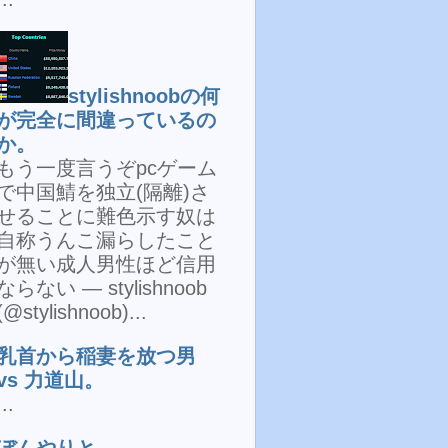
stylishnoobの何
が完全に間違っているの
か。
もう一度言うぞpcゲーム
で中国鯖を独立(隔離)さ
せることに難色示す奴は
自称うんこ漏らしたこと
が無い成人男性ほど信用
ならない — stylishnoob
(@stylishnoob)...
乳首から稲妻を放つ男
vs 力道山。
...
ぼんやりと