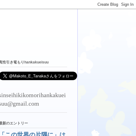
真性引き篭もりhankakueisuu
sinseihikikomorihankakuei
suu@gmail.com
最新のエントリー
「この世界の片隅に」は