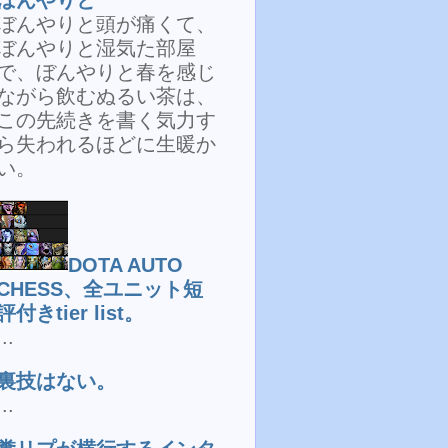
ぼんやりと頭が痛くて、
ぼんやりと湿気た部屋
で、ぼんやりと春を感じ
ながら飲むぬるい茶は、
この先続きを書く気力す
ら失われるほどに生暖か
い。
DOTA AUTO
CHESS、全ユニット短
評付きtier list。
...
裏技はない。
...