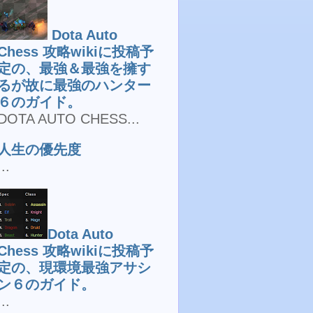
Dota Auto
Chess 攻略wikiに投稿予
定の、最強＆最強を擁す
るが故に最強のハンター
６のガイド。
DOTA AUTO CHESS...
人生の優先度
...
Dota Auto
Chess 攻略wikiに投稿予
定の、現環境最強アサシ
ン６のガイド。
...