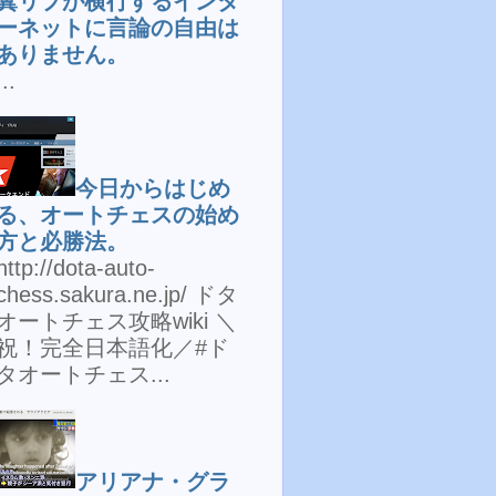
糞リプが横行するインタ
ーネットに言論の自由は
ありません。
...
今日からはじめ
る、オートチェスの始め
方と必勝法。
http://dota-auto-
chess.sakura.ne.jp/ ドタ
オートチェス攻略wiki ＼
祝！完全日本語化／#ド
タオートチェス...
アリアナ・グラ