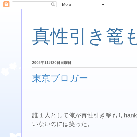
真性引き篭
2005年11月20日日曜日
東京ブロガー
誰１人として俺が真性引き篭もりhanka
いないのには笑った。