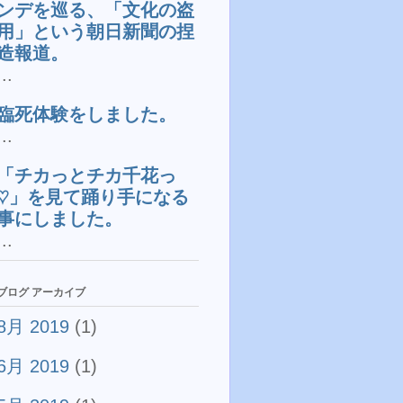
ンデを巡る、「文化の盗
用」という朝日新聞の捏
造報道。
...
臨死体験をしました。
...
「チカっとチカ千花っ
♡」を見て踊り手になる
事にしました。
...
ブログ アーカイブ
8月 2019
(1)
6月 2019
(1)