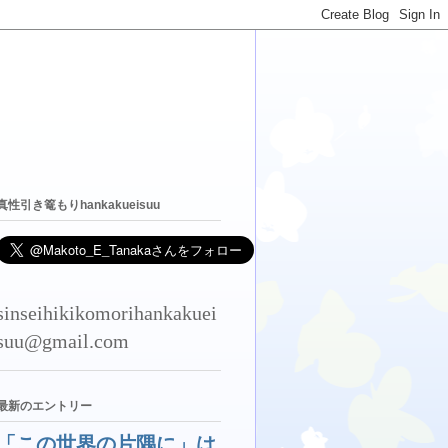
真性引き篭もりhankakueisuu
sinseihikikomorihankakuei
suu@gmail.com
最新のエントリー
「この世界の片隅に」は