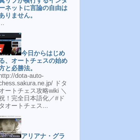
糞リプが横行するインタ
ーネットに言論の自由は
ありません。
...
今日からはじめ
る、オートチェスの始め
方と必勝法。
http://dota-auto-
chess.sakura.ne.jp/ ドタ
オートチェス攻略wiki ＼
祝！完全日本語化／#ド
タオートチェス...
アリアナ・グラ