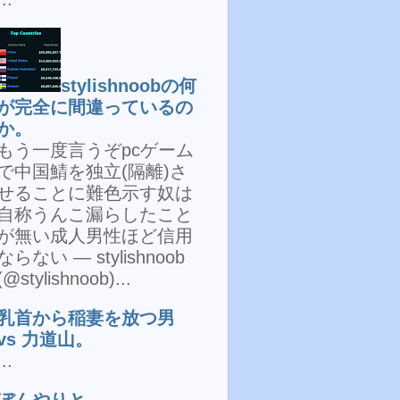
stylishnoobの何
が完全に間違っているの
か。
もう一度言うぞpcゲーム
で中国鯖を独立(隔離)さ
せることに難色示す奴は
自称うんこ漏らしたこと
が無い成人男性ほど信用
ならない — stylishnoob
(@stylishnoob)...
乳首から稲妻を放つ男
vs 力道山。
...
ぼんやりと