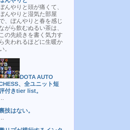
ぼんやりと頭が痛くて、
ぼんやりと湿気た部屋
で、ぼんやりと春を感じ
ながら飲むぬるい茶は、
この先続きを書く気力す
ら失われるほどに生暖か
い。
DOTA AUTO
CHESS、全ユニット短
評付きtier list。
...
裏技はない。
...