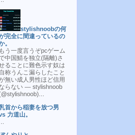
stylishnoobの何
が完全に間違っているの
か。
もう一度言うぞpcゲーム
で中国鯖を独立(隔離)さ
せることに難色示す奴は
自称うんこ漏らしたこと
が無い成人男性ほど信用
ならない — stylishnoob
(@stylishnoob)...
乳首から稲妻を放つ男
vs 力道山。
...
ぼんやりと