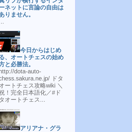
糞リプが横行するインタ
ーネットに言論の自由は
ありません。
...
今日からはじめ
る、オートチェスの始め
方と必勝法。
http://dota-auto-
chess.sakura.ne.jp/ ドタ
オートチェス攻略wiki ＼
祝！完全日本語化／#ド
タオートチェス...
アリアナ・グラ