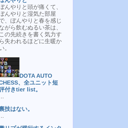
ぼんやりと頭が痛くて、
ぼんやりと湿気た部屋
で、ぼんやりと春を感じ
ながら飲むぬるい茶は、
この先続きを書く気力す
ら失われるほどに生暖か
い。
DOTA AUTO
CHESS、全ユニット短
評付きtier list。
...
裏技はない。
...