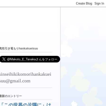
真性引き篭もりhankakueisuu
sinseihikikomorihankakuei
suu@gmail.com
最新のエントリー
「この世界の片隅に」は