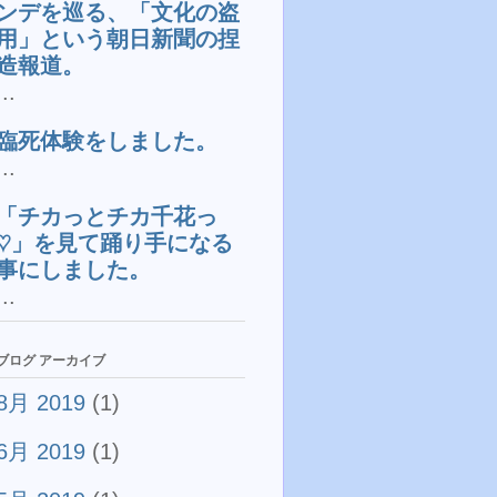
ンデを巡る、「文化の盗
用」という朝日新聞の捏
造報道。
...
臨死体験をしました。
...
「チカっとチカ千花っ
♡」を見て踊り手になる
事にしました。
...
ブログ アーカイブ
8月 2019
(1)
6月 2019
(1)