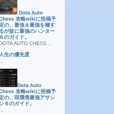
Dota Auto
Chess 攻略wikiに投稿予
定の、最強＆最強を擁す
るが故に最強のハンター
６のガイド。
DOTA AUTO CHESS...
人生の優先度
...
Dota Auto
Chess 攻略wikiに投稿予
定の、現環境最強アサシ
ン６のガイド。
...