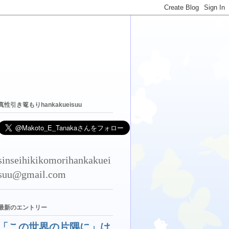
真性引き篭もりhankakueisuu
sinseihikikomorihankakuei
suu@gmail.com
最新のエントリー
「この世界の片隅に」は