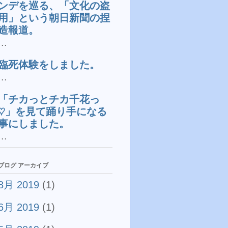
ンデを巡る、「文化の盗
用」という朝日新聞の捏
造報道。
...
臨死体験をしました。
...
「チカっとチカ千花っ
♡」を見て踊り手になる
事にしました。
...
ブログ アーカイブ
8月 2019
(1)
6月 2019
(1)