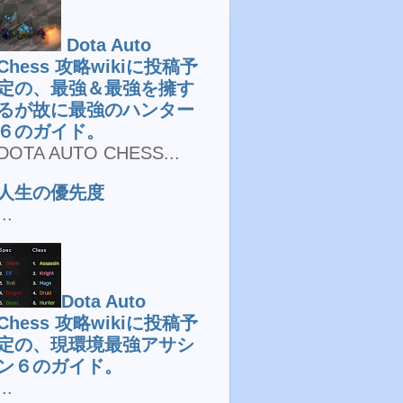
Dota Auto
Chess 攻略wikiに投稿予
定の、最強＆最強を擁す
るが故に最強のハンター
６のガイド。
DOTA AUTO CHESS...
人生の優先度
...
Dota Auto
Chess 攻略wikiに投稿予
定の、現環境最強アサシ
ン６のガイド。
...