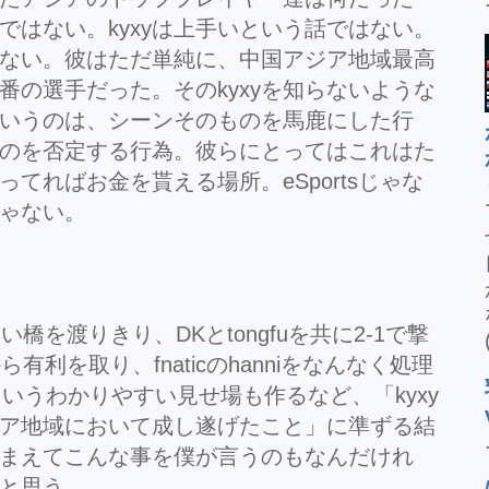
話ではない。kyxyは上手いという話ではない。
ではない。彼はただ単純に、中国アジア地域最高
番の選手だった。そのkyxyを知らないような
いうのは、シーンそのものを馬鹿にした行
のを否定する行為。彼らにとってはこれはた
てればお金を貰える場所。eSportsじゃな
ゃない。
い橋を渡りきり、DKとtongfuを共に2-1で撃
diから有利を取り、fnaticのhanniをなんなく処理
めるというわかりやすい見せ場も作るなど、「kyxy
ア地域において成し遂げたこと」に準ずる結
y捕まえてこんな事を僕が言うのもなんだけれ
たと思う。