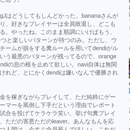
ingJはどうしてもしんどかった。bananaさんが
り、好きなプレイヤーは全員敗退し、どこも
る。やったね。このまま順調にいけばもう、
が勝つと楽しいパターンが待つのみ。ただし、ウ
チームが損をする糞ルールを用いてdendiがル
う最悪のパターンが残ってるので、orange
ndiの息の根を止めて欲しい。navi自体は無関
けれど、とにかくdendiは嫌いなんで優勝され
金を稼ぎながらプレイして、ただ純粋にゲー
ーマーを罵倒し下手だという理由でレポート
試合を投げてケラケラ笑い、挙げ句糞プレイ
ただの害悪ただのleaver。あんなもんを応
つ人間は、今すぐ全員死んでほしい。これだ