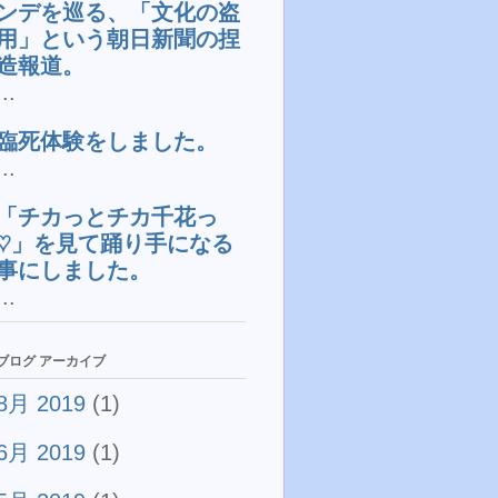
ンデを巡る、「文化の盗
用」という朝日新聞の捏
造報道。
...
臨死体験をしました。
...
「チカっとチカ千花っ
♡」を見て踊り手になる
事にしました。
...
ブログ アーカイブ
8月 2019
(1)
6月 2019
(1)