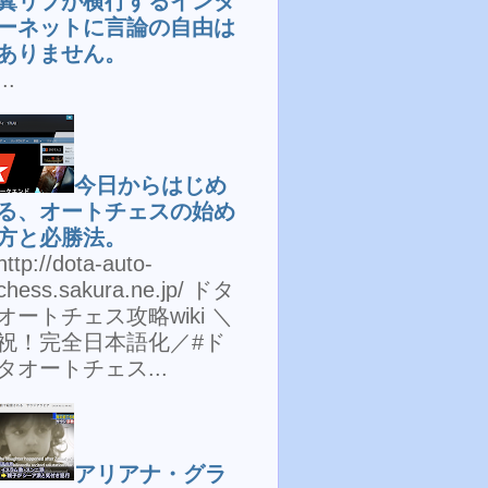
糞リプが横行するインタ
ーネットに言論の自由は
ありません。
...
今日からはじめ
る、オートチェスの始め
方と必勝法。
http://dota-auto-
chess.sakura.ne.jp/ ドタ
オートチェス攻略wiki ＼
祝！完全日本語化／#ド
タオートチェス...
アリアナ・グラ