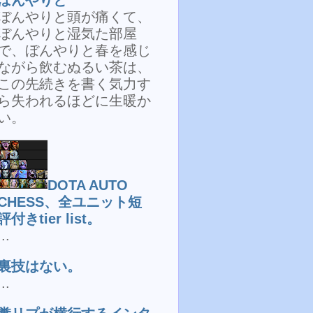
ぼんやりと頭が痛くて、
ぼんやりと湿気た部屋
で、ぼんやりと春を感じ
ながら飲むぬるい茶は、
この先続きを書く気力す
ら失われるほどに生暖か
い。
DOTA AUTO
CHESS、全ユニット短
評付きtier list。
...
裏技はない。
...