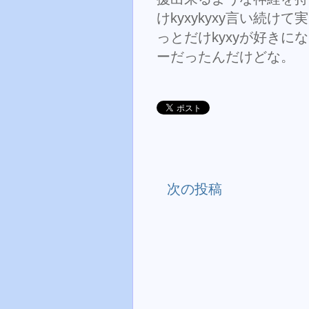
けkyxykyxy言い続け
っとだけkyxyが好き
ーだったんだけどな。
次の投稿