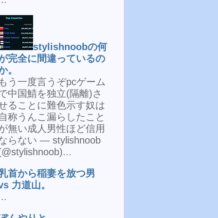
stylishnoobの何
が完全に間違っているの
か。
もう一度言うぞpcゲーム
で中国鯖を独立(隔離)さ
せることに難色示す奴は
自称うんこ漏らしたこと
が無い成人男性ほど信用
ならない — stylishnoob
(@stylishnoob)...
乳首から稲妻を放つ男
vs 力道山。
...
ぼんやりと