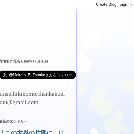
真性引き篭もりhankakueisuu
sinseihikikomorihankakuei
suu@gmail.com
最新のエントリー
「この世界の片隅に」は