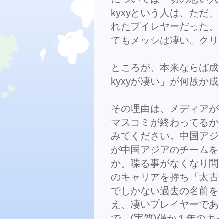
kyxyという人は、た
れたプイレヤーだった、
てもメッシは凄い。クリ
ところが、本来ならば成
kyxyが凄い」が何故か
その理由は、メディアが
マスコミが終わってるから
みてください。中国アジ
が中国アジアのチームを
か。喋る事がなくなり間が
のキャリアを持ち「太古の昔d
でしかない過去の名前を
え、凄いプレイヤーであ
で、(実質)僅か１年のキ