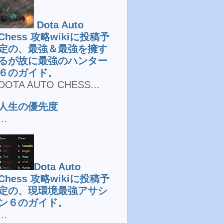
Dota Auto
Chess 攻略wikiに投稿予
定の、最強＆最強を擁す
るが故に最強のハンター
６のガイド。
DOTA AUTO CHESS...
人生の優先度
...
Dota Auto
Chess 攻略wikiに投稿予
定の、現環境最強アサシ
ン６のガイド。
...