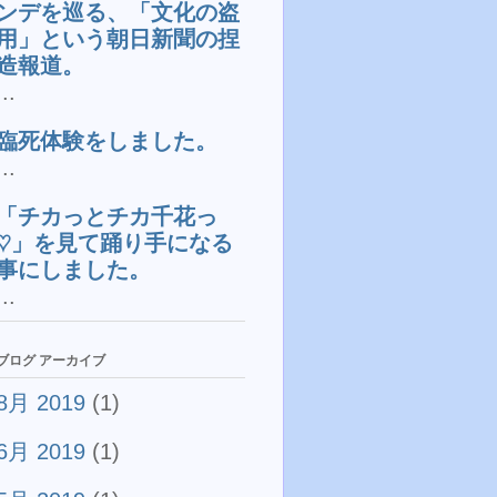
ンデを巡る、「文化の盗
用」という朝日新聞の捏
造報道。
...
臨死体験をしました。
...
「チカっとチカ千花っ
♡」を見て踊り手になる
事にしました。
...
ブログ アーカイブ
8月 2019
(1)
6月 2019
(1)