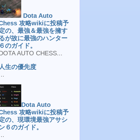
Dota Auto
Chess 攻略wikiに投稿予
定の、最強＆最強を擁す
るが故に最強のハンター
６のガイド。
DOTA AUTO CHESS...
人生の優先度
...
Dota Auto
Chess 攻略wikiに投稿予
定の、現環境最強アサシ
ン６のガイド。
...