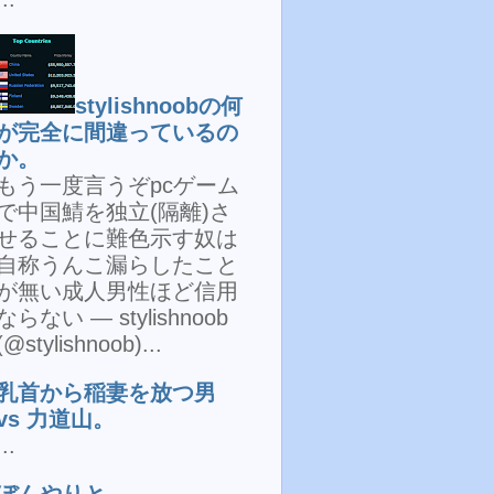
stylishnoobの何
が完全に間違っているの
か。
もう一度言うぞpcゲーム
で中国鯖を独立(隔離)さ
せることに難色示す奴は
自称うんこ漏らしたこと
が無い成人男性ほど信用
ならない — stylishnoob
(@stylishnoob)...
乳首から稲妻を放つ男
vs 力道山。
...
ぼんやりと