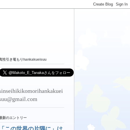
真性引き篭もりhankakueisuu
sinseihikikomorihankakuei
suu@gmail.com
最新のエントリー
「この世界の片隅に」は