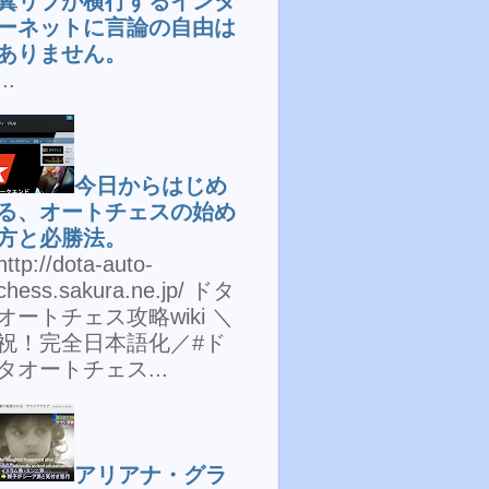
糞リプが横行するインタ
ーネットに言論の自由は
ありません。
...
今日からはじめ
る、オートチェスの始め
方と必勝法。
http://dota-auto-
chess.sakura.ne.jp/ ドタ
オートチェス攻略wiki ＼
祝！完全日本語化／#ド
タオートチェス...
アリアナ・グラ