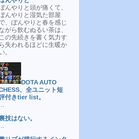
ぼんやりと頭が痛くて、
ぼんやりと湿気た部屋
で、ぼんやりと春を感じ
ながら飲むぬるい茶は、
この先続きを書く気力す
ら失われるほどに生暖か
い。
DOTA AUTO
CHESS、全ユニット短
評付きtier list。
...
裏技はない。
...